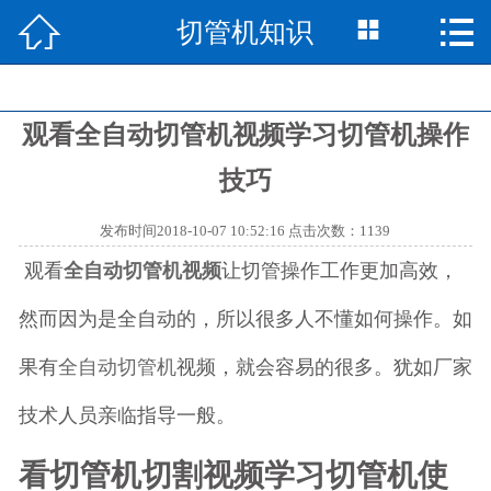



切管机知识
网站首页

产品中心

观看全自动切管机视频学习切管机操作
切管机知识

技巧
切管机资讯

发布时间2018-10-07 10:52:16 点击次数：1139
视频中心

观看
全自动切管机视频
让切管操作工作更加高效，
成功案例

然而因为是全自动的，所以很多人不懂如何操作。如
走进中思

果有
全自动切管机
视频，就会容易的很多。犹如厂家
技术人员亲临指导一般。
联系我们

看切管机切割视频学习切管机使