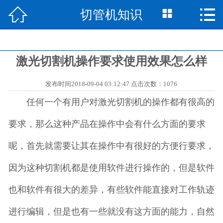



切管机知识
网站首页

产品中心

激光切割机操作要求使用效果怎么样
切管机知识

发布时间2018-09-04 03:12:47 点击次数：1076
切管机资讯

任何一个有用户对激光切割机的操作都有很高的
视频中心

要求，那么这种产品在操作中会有什么方面的要求
成功案例

呢，首先就需要让其在操作中有很好的方便行要求，
走进中思

因为这种切割机都是使用软件进行操作的，但是软件
也和软件有很大的差异，有些软件能直接对工作轨迹
联系我们

进行编辑，但是也有一些就没有这方面的能力，自然