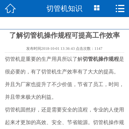



切管机知识
网站首页

产品中心

了解切管机操作规程可提高工作效率
切管机知识

发布时间2018-10-01 13:36:43 点击次数：1147
切管机资讯

切管机是重要的生产用具所以了解
切管机操作规程
是
视频中心

很必要的，有了切管机生产效率有了大大的提高。
成功案例

并且为厂家也提升了不少价值，节省了员工，时间，
走进中思

并且带来极大的利益。
切管机固然好，还是需要安全的流程，专业的人使用
联系我们

起来才更加的高效、安全、节省能源。切管机操作规