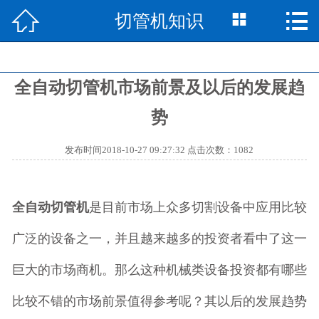



切管机知识
网站首页

产品中心

全自动切管机市场前景及以后的发展趋
切管机知识

势
切管机资讯

发布时间2018-10-27 09:27:32 点击次数：1082
视频中心

成功案例

全自动切管机
是目前市场上众多切割设备中应用比较
走进中思

广泛的设备之一，并且越来越多的投资者看中了这一
巨大的市场商机。那么这种机械类设备投资都有哪些
联系我们

比较不错的市场前景值得参考呢？其以后的发展趋势