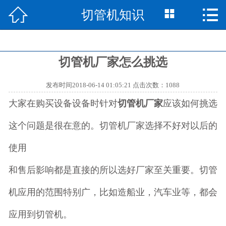



切管机知识
网站首页

产品中心

切管机厂家怎么挑选
切管机知识

发布时间2018-06-14 01:05:21 点击次数：1088
切管机资讯

大家在购买设备设备时针对
切管机厂家
应该如何挑选
视频中心

这个问题是很在意的。切管机厂家选择不好对以后的
成功案例

使用
走进中思

和售后影响都是直接的所以选好厂家至关重要。切管
机应用的范围特别广，比如造船业，汽车业等，都会
联系我们

应用到切管机。